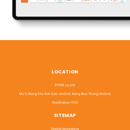
LOCATION
PV168 co.,Ltd
Mu 5, Bang Khu Rat Sub-district, Bang Bua Thong District,
Nonthaburi 11110
SITEMAP
Digital Marketing