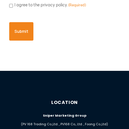
Consent
I agree to the privacy policy.
(Required)
(Required)
LOCATION
Sniper Marketing Group
(PV 168 Trading Co.,Ltd. , PV168 Co., Ltd. , Foong Co.,Ltd)