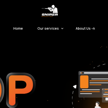
Home
Our services
About Us -n
Digital Marketing -n
Customer Data Platform (CDP)
Smart Clinic System
Custom Development Software
Other Services