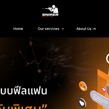
Home
Our services
About Us -n
Digital Marketing -n
Customer Data Platform (CDP)
Smart Clinic System
Custom Development Software
Other Services