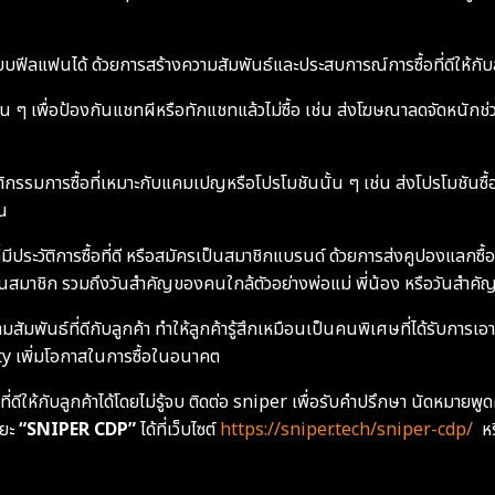
บบฟีลแฟนได้ ด้วยการสร้างความสัมพันธ์และประสบการณ์การซื้อที่ดีให้กับลูก
 ๆ เพื่อป้องกันแชทผีหรือทักแชทแล้วไม่ซื้อ เช่น ส่งโฆษณาลดจัดหนักช่วงส
ิกรรมการซื้อที่เหมาะกับแคมเปญหรือโปรโมชันนั้น ๆ เช่น ส่งโปรโมชันซื้อ 
้น
่มีประวัติการซื้อที่ดี หรือสมัครเป็นสมาชิกแบรนด์ ด้วยการส่งคูปองแลกซื้อ
นสมาชิก รวมถึงวันสำคัญของคนใกล้ตัวอย่างพ่อแม่ พี่น้อง หรือวันสำคัญอ
สัมพันธ์ที่ดีกับลูกค้า ทำให้ลูกค้ารู้สึกเหมือนเป็นคนพิเศษที่ได้รับการเอ
ty เพิ่มโอกาสในการซื้อในอนาคต
ี่ดีให้กับลูกค้าได้โดยไม่รู้จบ ติดต่อ sniper เพื่อรับคำปรึกษา นัดหม
ิยะ
“SNIPER CDP”
ได้ที่เว็บไซต์
https://sniper.tech/sniper-cdp/
หร