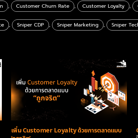
rn
,
Customer Churn Rate
,
Customer Loyalty
,
te
,
Sniper CDP
,
Sniper Marketing
,
Sniper Tec
เพิ่ม Customer Loyalty ด้วยการตลาดแบบ